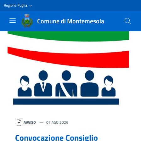
Regione Puglia
Comune di Montemesola
Homepage
AVVISO
07 AGO 2026
Convocazione Consiglio