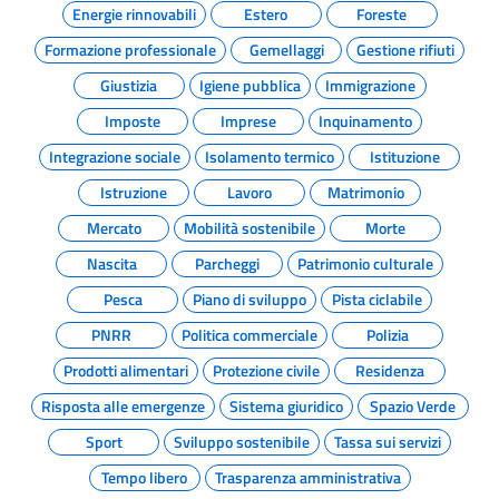
Energie rinnovabili
Estero
Foreste
Formazione professionale
Gemellaggi
Gestione rifiuti
Giustizia
Igiene pubblica
Immigrazione
Imposte
Imprese
Inquinamento
Integrazione sociale
Isolamento termico
Istituzione
Istruzione
Lavoro
Matrimonio
Mercato
Mobilità sostenibile
Morte
Nascita
Parcheggi
Patrimonio culturale
Pesca
Piano di sviluppo
Pista ciclabile
PNRR
Politica commerciale
Polizia
Prodotti alimentari
Protezione civile
Residenza
Risposta alle emergenze
Sistema giuridico
Spazio Verde
Sport
Sviluppo sostenibile
Tassa sui servizi
Tempo libero
Trasparenza amministrativa