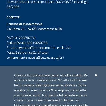
previste dalla direttiva comunitaria 2003/98/CE e dal d.lgs.
36/2006
CONTATTI
Comune di Montemesola
Via Roma 23 - 74020 Montemesola (TA)
P.IVA: 01749850739
Codice fiscale: 80010090738
Email:
segreteria@comune.montemesola.ta.it
Posta Eelettronica Certificata:
comunemontemesola@pec.rupar.puglia.it
Iniziativa finanziata con risorse del POC Puglia 2014-2020. Asse II.
Azione 2.3.
Questo sito utilizza cookie tecnici e cookie analitici. Per
accettare tutti i cookie, clicca su 'Accetta tutti i cookie'.
Per proseguire la navigazione senza abilitare i cookie
analitici clicca sul pulsante 'X' o sul pulsante 'Accetta
solo i cookie tecnici'. Puoi gestire le tue preferenze sui
cookie in ogni momento riaprendo il banner con
Link utili
l'apposito pulsante 'Impostazioni cookie' e salvandole